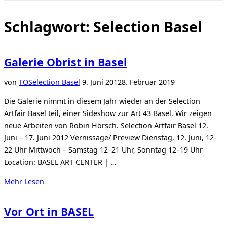
Seitenleiste
&
Navigation
Schlagwort:
Selection Basel
umschalten
Galerie Obrist in Basel
Veröffentlicht
von
TO
Selection Basel
9. Juni 2012
8. Februar 2019
am
Die Galerie nimmt in diesem Jahr wieder an der Selection
Artfair Basel teil, einer Sideshow zur Art 43 Basel. Wir zeigen
neue Arbeiten von Robin Horsch. Selection Artfair Basel 12.
Juni – 17. Juni 2012 Vernissage/ Preview Dienstag, 12. Juni, 12-
22 Uhr Mittwoch – Samstag 12–21 Uhr, Sonntag 12–19 Uhr
Location: BASEL ART CENTER | …
über
Mehr
Lesen
„Galerie
Obrist
Vor Ort in BASEL
in