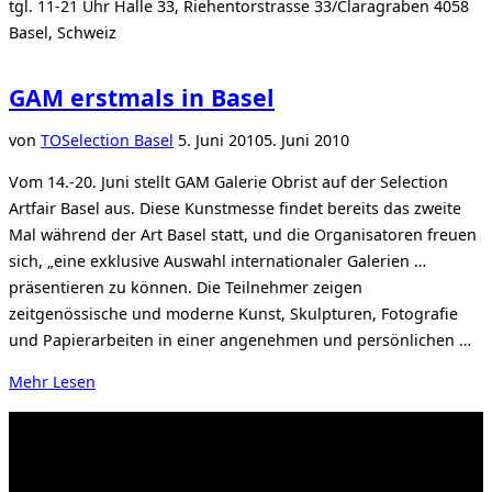
tgl. 11-21 Uhr Halle 33, Riehentorstrasse 33/Claragraben 4058
Basel, Schweiz
GAM erstmals in Basel
Veröffentlicht
von
TO
Selection Basel
5. Juni 2010
5. Juni 2010
am
Vom 14.-20. Juni stellt GAM Galerie Obrist auf der Selection
Artfair Basel aus. Diese Kunstmesse findet bereits das zweite
Mal während der Art Basel statt, und die Organisatoren freuen
sich, „eine exklusive Auswahl internationaler Galerien …
präsentieren zu können. Die Teilnehmer zeigen
zeitgenössische und moderne Kunst, Skulpturen, Fotografie
und Papierarbeiten in einer angenehmen und persönlichen …
über
Mehr
Lesen
„GAM
erstmals
in
Basel“