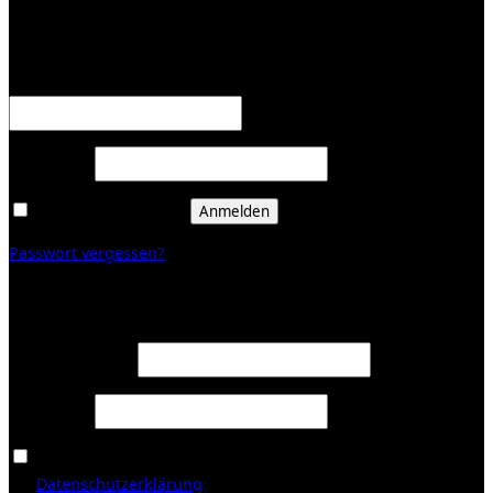
Anmelden
Erforderlich
Benutzername oder E-Mail-Adresse
*
Erforderlich
Passwort
*
Angemeldet bleiben
Anmelden
Passwort vergessen?
Registrieren
Erforderlich
E-Mail-Adresse
*
Erforderlich
Passwort
*
Ja, ich möchte ein Kundenkonto eröffnen und akzeptiere
Erforderlich
die
Datenschutzerklärung
.
*