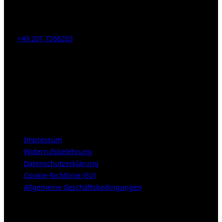
Kahrstr. 59, D-45128 Essen, Germany
Tel:
+49 201 7266203
E-Mail:
info [at] galerie-obrist.de
Öffnungszeiten:
Mittwoch – Freitag 12-18h
Samstags 10-16h
LEGAL NOTICE
Impressum
Widerrufsbelehrung
Datenschutzerklärung
Cookie-Richtlinie (EU)
Allgemeine Geschäftsbedingungen
KUNDENBEREICH (Login or register)