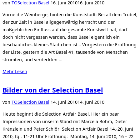
Basel“
Veröffentlicht
von
TO
Selection Basel
16. Juni 2010
16. Juni 2010
am
Vorne die Weinberge, hinten die Kunststadt: Bei all dem Trubel,
der zur Zeit in Basel allgegenwärtig herrscht und der
maßgeblichen Einfluss auf die gesamte Kunstwelt hat, darf
doch nicht vergessen werden, dass Basel eigentlich ein
beschauliches kleines Städtchen ist… Vorgestern die Eröffnung
der Liste, gestern die Art Basel 41, tausende von Menschen
strömten, und verdeckten …
über
Mehr
Lesen
„Vor
Ort
Bilder von der Selection Basel
in
BASEL“
Veröffentlicht
von
TO
Selection Basel
14. Juni 2010
14. Juni 2010
am
Heute beginnt die Selection Artfair Basel. Hier ein paar
Impressionen von unserm Stand mit Marcela Böhm, Dieter
Kränzlein und Peter Schlör: Selection Artfair Basel 14.-20. Juni
2010, tgl. 11-21 Uhr Eröffnung: Montag, 14. Juni 2010, 16 – 22