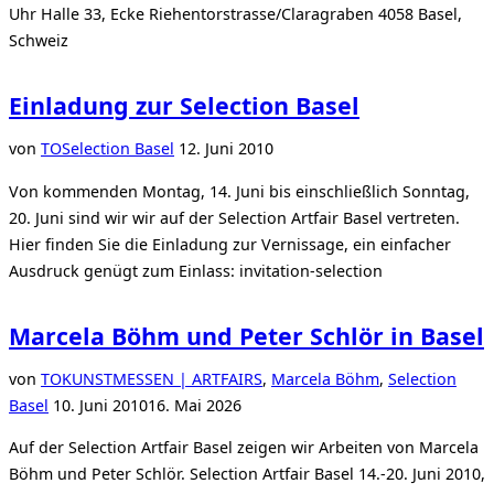
Uhr Halle 33, Ecke Riehentorstrasse/Claragraben 4058 Basel,
Schweiz
Einladung zur Selection Basel
Veröffentlicht
von
TO
Selection Basel
12. Juni 2010
am
Von kommenden Montag, 14. Juni bis einschließlich Sonntag,
20. Juni sind wir wir auf der Selection Artfair Basel vertreten.
Hier finden Sie die Einladung zur Vernissage, ein einfacher
Ausdruck genügt zum Einlass: invitation-selection
Marcela Böhm und Peter Schlör in Basel
von
TO
KUNSTMESSEN | ARTFAIRS
,
Marcela Böhm
,
Selection
Veröffentlicht
Basel
10. Juni 2010
16. Mai 2026
am
Auf der Selection Artfair Basel zeigen wir Arbeiten von Marcela
Böhm und Peter Schlör. Selection Artfair Basel 14.-20. Juni 2010,