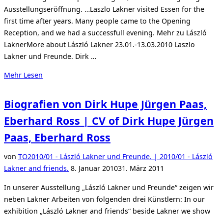
Ausstellungseröffnung. …Laszlo Lakner visited Essen for the
first time after years. Many people came to the Opening
Reception, and we had a successfull evening. Mehr zu László
LaknerMore about László Lakner 23.01.-13.03.2010 Laszlo
Lakner und Freunde. Dirk …
über
Mehr
Lesen
„Zur
Eröffnung
Biografien von Dirk Hupe Jürgen Paas,
am
Eberhard Ross | CV of Dirk Hupe Jürgen
gestrigen
Abend
Paas, Eberhard Ross
|
von
TO
2010/01 - László Lakner und Freunde. | 2010/01 - László
For
Veröffentlicht
Lakner and friends.
8. Januar 2010
31. März 2011
yesterday’s
am
Opening
In unserer Ausstellung „László Lakner und Freunde“ zeigen wir
Reception“
neben Lakner Arbeiten von folgenden drei Künstlern: In our
exhibition „László Lakner and friends“ beside Lakner we show