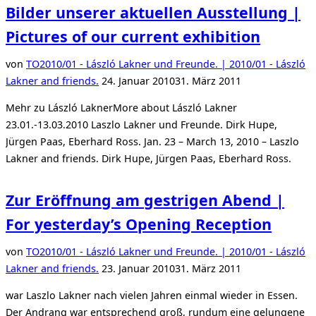
berichtet
Bilder unserer aktuellen Ausstellung |
|
Pictures of our current exhibition
WAZ
reports“
von
TO
2010/01 - László Lakner und Freunde. | 2010/01 - László
Veröffentlicht
Lakner and friends.
24. Januar 2010
31. März 2011
am
Mehr zu László LaknerMore about László Lakner
23.01.-13.03.2010 Laszlo Lakner und Freunde. Dirk Hupe,
Jürgen Paas, Eberhard Ross. Jan. 23 – March 13, 2010 – Laszlo
Lakner and friends. Dirk Hupe, Jürgen Paas, Eberhard Ross.
Zur Eröffnung am gestrigen Abend |
For yesterday’s Opening Reception
von
TO
2010/01 - László Lakner und Freunde. | 2010/01 - László
Veröffentlicht
Lakner and friends.
23. Januar 2010
31. März 2011
am
war Laszlo Lakner nach vielen Jahren einmal wieder in Essen.
Der Andrang war entsprechend groß, rundum eine gelungene