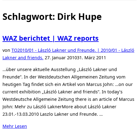
Seitenleiste
&
Navigation
Schlagwort:
Dirk Hupe
umschalten
WAZ berichtet | WAZ reports
von
TO
2010/01 - László Lakner und Freunde. | 2010/01 - László
Veröffentlicht
Lakner and friends.
27. Januar 2010
31. März 2011
am
…über unsere aktuelle Ausstellung „László Lakner und
Freunde“. In der Westdeutschen Allgemeinen Zeitung vom
heutigen Tag findet sich ein Artikel von Marcus John: …on our
current exhibition „László Lakner and friends“. In today’s
Westdeutsche Allgemeine Zeitung there is an article of Marcus
John: Mehr zu László LaknerMore about László Lakner
23.01.-13.03.2010 Laszlo Lakner und Freunde. …
über
Mehr
Lesen
„WAZ