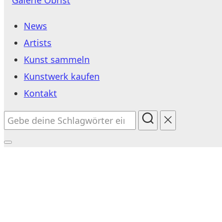
Inhalt
News
springen
Artists
Kunst sammeln
Kunstwerk kaufen
Kontakt
Suchen
nach:
Seitenleiste
&
Navigation
umschalten