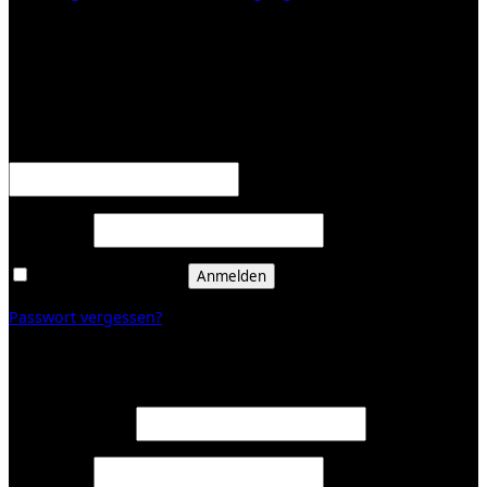
KUNDENBEREICH (Login or register)
Anmelden
Erforderlich
Benutzername oder E-Mail-Adresse
*
Erforderlich
Passwort
*
Angemeldet bleiben
Anmelden
Passwort vergessen?
Registrieren
Erforderlich
E-Mail-Adresse
*
Erforderlich
Passwort
*