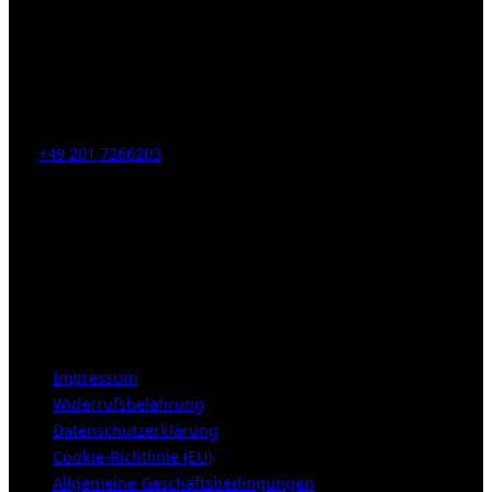
Kahrstr. 59, D-45128 Essen, Germany
Tel:
+49 201 7266203
E-Mail:
info [at] galerie-obrist.de
Öffnungszeiten:
Mittwoch – Freitag 12-18h
Samstags 10-16h
LEGAL NOTICE
Impressum
Widerrufsbelehrung
Datenschutzerklärung
Cookie-Richtlinie (EU)
Allgemeine Geschäftsbedingungen