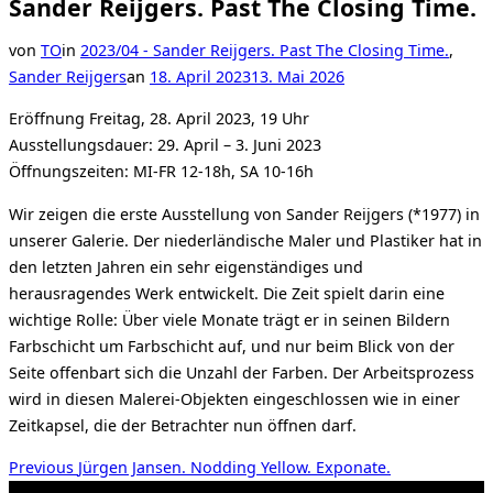
Sander Reijgers. Past The Closing Time.
von
TO
in
2023/04 - Sander Reijgers. Past The Closing Time.
,
Veröffentlicht
Sander Reijgers
an
18. April 2023
13. Mai 2026
am
Eröffnung Freitag, 28. April 2023, 19 Uhr
Ausstellungsdauer: 29. April – 3. Juni 2023
Öffnungszeiten: MI-FR 12-18h, SA 10-16h
Wir zeigen die erste Ausstellung von Sander Reijgers (*1977) in
unserer Galerie. Der niederländische Maler und Plastiker hat in
den letzten Jahren ein sehr eigenständiges und
herausragendes Werk entwickelt. Die Zeit spielt darin eine
wichtige Rolle: Über viele Monate trägt er in seinen Bildern
Farbschicht um Farbschicht auf, und nur beim Blick von der
Seite offenbart sich die Unzahl der Farben. Der Arbeitsprozess
wird in diesen Malerei-Objekten eingeschlossen wie in einer
Zeitkapsel, die der Betrachter nun öffnen darf.
Beitragsnavigation
Previous
Previous
Jürgen Jansen. Nodding Yellow. Exponate.