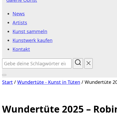
Inhalt
News
springen
Artists
Kunst sammeln
Kunstwerk kaufen
Kontakt
Suchen
nach:
Seitenleiste
Start
/
Wundertüte - Kunst in Tüten
/ Wundertüte 20
&
Navigation
umschalten
Wundertüte 2025 – Robi