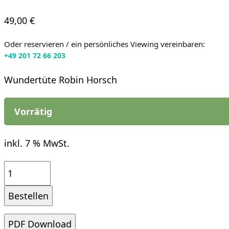
49,00
€
Oder reservieren / ein persönliches Viewing vereinbaren:
+49 201 72 66 203
Wundertüte Robin Horsch
Vorrätig
inkl. 7 % MwSt.
Wundertüte
2025
Bestellen
-
Robin
PDF Download