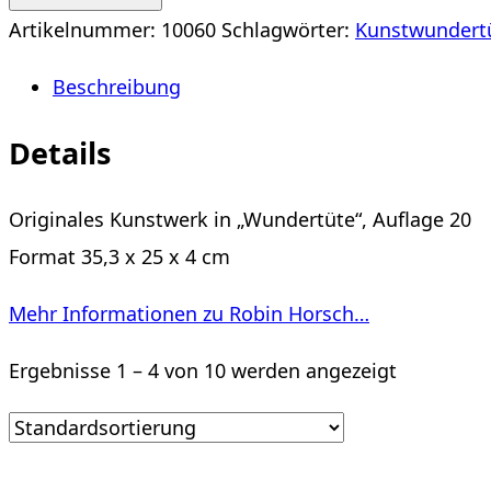
Horsch
Artikelnummer:
10060
Schlagwörter:
Kunstwundert
Menge
Beschreibung
Details
Originales Kunstwerk in „Wundertüte“, Auflage 20
Format 35,3 x 25 x 4 cm
Mehr Informationen zu Robin Horsch…
Ergebnisse 1 – 4 von 10 werden angezeigt