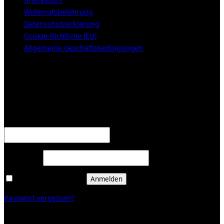
Widerrufsbelehrung
Datenschutzerklärung
Cookie-Richtlinie (EU)
Allgemeine Geschäftsbedingungen
KUNDENBEREICH (Login or register)
Anmelden
Erforderlich
Benutzername oder E-Mail-Adresse
*
Erforderlich
Passwort
*
Angemeldet bleiben
Anmelden
Passwort vergessen?
Registrieren