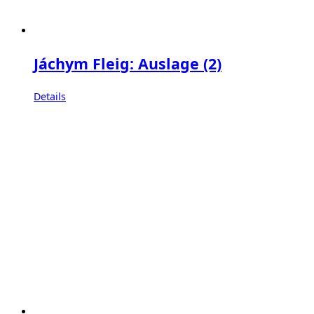
Jáchym Fleig: Auslage (2)
Details