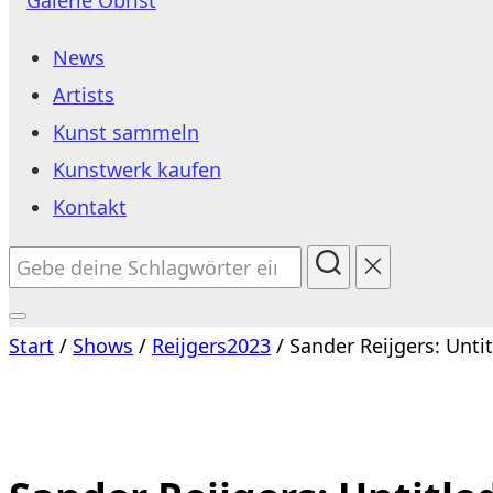
Inhalt
News
springen
Artists
Kunst sammeln
Kunstwerk kaufen
Kontakt
Suchen
nach:
Seitenleiste
Start
/
Shows
/
Reijgers2023
/ Sander Reijgers: Unti
&
Navigation
umschalten