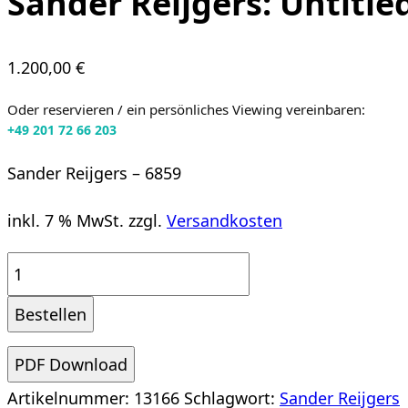
Sander Reijgers: Untitle
1.200,00
€
Oder reservieren / ein persönliches Viewing vereinbaren:
+49 201 72 66 203
Sander Reijgers – 6859
inkl. 7 % MwSt.
zzgl.
Versandkosten
Sander
Reijgers:
Bestellen
Untitled
Menge
PDF Download
Artikelnummer:
13166
Schlagwort:
Sander Reijgers