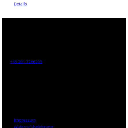
Details
Kahrstr. 59, D-45128 Essen, Germany
Tel:
+49 201 7266203
E-Mail:
info [at] galerie-obrist.de
Öffnungszeiten:
Mittwoch – Freitag 12-18h
Samstags 10-16h
LEGAL NOTICE
Impressum
Widerrufsbelehrung