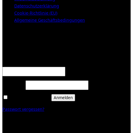
Datenschutzerklärung
Cookie-Richtlinie (EU)
Allgemeine Geschäftsbedingungen
KUNDENBEREICH (Login or register)
Anmelden
Erforderlich
Benutzername oder E-Mail-Adresse
*
Erforderlich
Passwort
*
Angemeldet bleiben
Anmelden
Passwort vergessen?
Registrieren