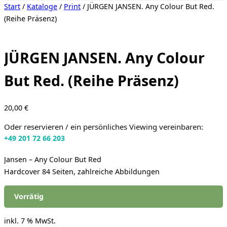
Seitenleiste
Start
/
Kataloge
/
Print
/ JÜRGEN JANSEN. Any Colour But Red.
&
(Reihe Präsenz)
Navigation
umschalten
JÜRGEN JANSEN. Any Colour
But Red. (Reihe Präsenz)
20,00
€
Oder reservieren / ein persönliches Viewing vereinbaren:
+49 201 72 66 203
Jansen – Any Colour But Red
Hardcover 84 Seiten, zahlreiche Abbildungen
Vorrätig
inkl. 7 % MwSt.