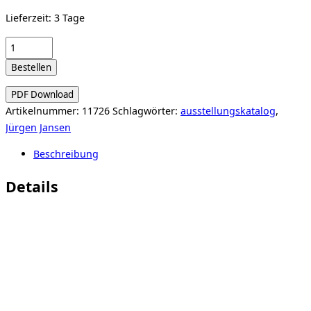
Lieferzeit:
3 Tage
JÜRGEN
JANSEN.
Bestellen
Any
Colour
PDF Download
But
Artikelnummer:
11726
Schlagwörter:
ausstellungskatalog
,
Red.
Jürgen Jansen
(Reihe
Beschreibung
Präsenz)
Menge
Details