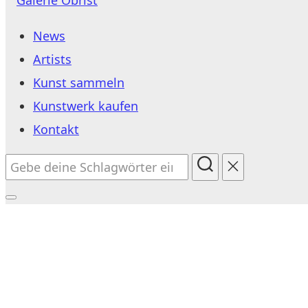
Inhalt
News
springen
Artists
Kunst sammeln
Kunstwerk kaufen
Kontakt
Suchen
nach:
Seitenleiste
&
Navigation
umschalten