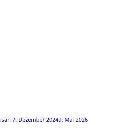
Veröffentlicht
as
an
7. Dezember 2024
9. Mai 2026
am