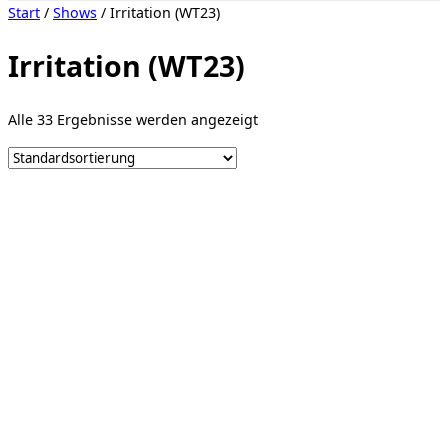
Seitenleiste
Start
/
Shows
/ Irritation (WT23)
&
Navigation
umschalten
Irritation (WT23)
Alle 33 Ergebnisse werden angezeigt