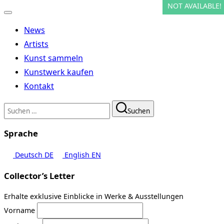
NOT AVAILABLE!
NOT AVAILABLE!
NOT AVAILABLE!
NOT AVAILABLE!
NOT AVAILABLE!
Navigation
umschalten
News
Artists
Kunst sammeln
Kunstwerk kaufen
Kontakt
Suchen
Suchen
nach:
Sprache
Deutsch
DE
English
EN
Collector’s Letter
Erhalte exklusive Einblicke in Werke & Ausstellungen
Vorname