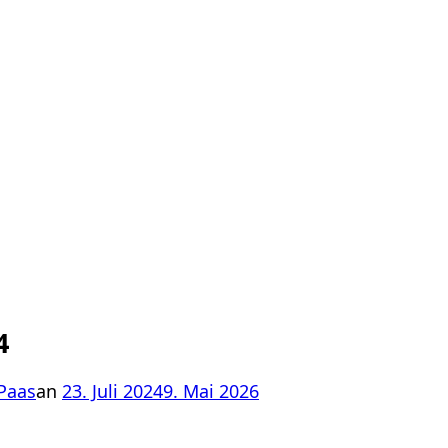
4
Veröffentlicht
Paas
an
23. Juli 2024
9. Mai 2026
am