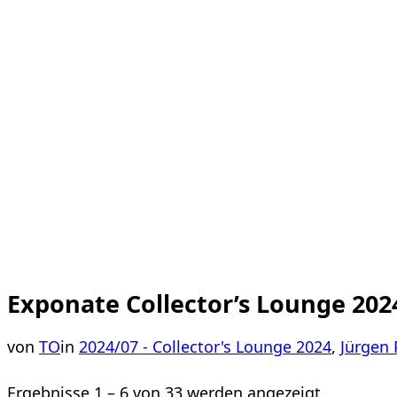
Exponate Collector’s Lounge 202
von
TO
in
2024/07 - Collector's Lounge 2024
,
Jürgen 
Ergebnisse 1 – 6 von 33 werden angezeigt