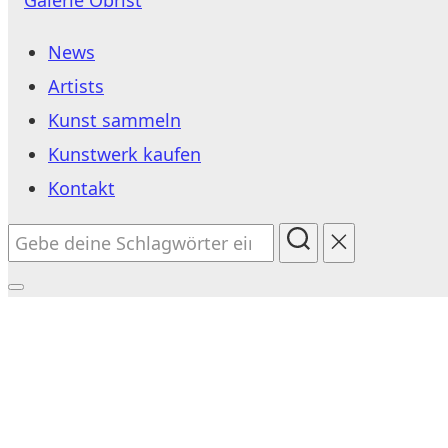
Inhalt
News
springen
Artists
Kunst sammeln
Kunstwerk kaufen
Kontakt
Suchen
nach:
Seitenleiste
&
Navigation
umschalten