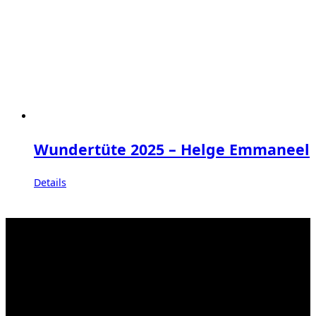
Wundertüte 2025 – Helge Emmaneel
Details
Kahrstr. 59, D-45128 Essen, Germany