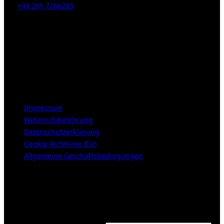
Tel:
+49 201 7266203
E-Mail:
info [at] galerie-obrist.de
Öffnungszeiten:
Mittwoch – Freitag 12-18h
Samstags 10-16h
LEGAL NOTICE
Impressum
Widerrufsbelehrung
Datenschutzerklärung
Cookie-Richtlinie (EU)
Allgemeine Geschäftsbedingungen
KUNDENBEREICH (Login or register)
Login