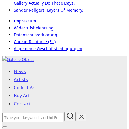
Gallery Actually Do These Days?
Sander Reijgers. Layers Of Memory.
Impressum
Widerrufsbelehrung
Datenschutzerklärung
Cookie-Richtlinie (EU)
Allgemeine Geschäftsbedingungen
Skip
to
News
content
Artists
Collect Art
Buy Art
Contact
Search
for: