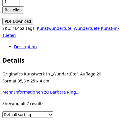
Wundertüte
2025
Bestellen
-
Barbara
PDF Download
Ring
SKU:
16462
Tags:
Kunstwundertüte
,
Wundertuete Kunst-in-
quantity
Tueten
Description
Details
Originales Kunstwerk in „Wundertüte“, Auflage 20
Format 35,3 x 25 x 4 cm
Mehr Informationen zu Barbara Ring…
Showing all 2 results