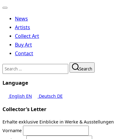
Toggle
navigation
News
Artists
Collect Art
Buy Art
Contact
Search
Search
for:
Language
English
EN
Deutsch
DE
Collector’s Letter
Erhalte exklusive Einblicke in Werke & Ausstellungen
Vorname