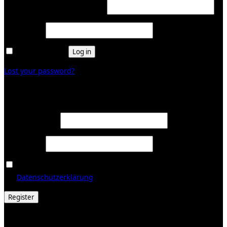
Required
Username or email address
*
Required
Password
*
Remember me
Log in
Lost your password?
Register
Required
Email address
*
Required
Password
*
Ja, ich möchte ein Kundenkonto eröffnen und akzeptiere
Required
die
Datenschutzerklärung
.
*
Register
© 2026 Galerie Obrist