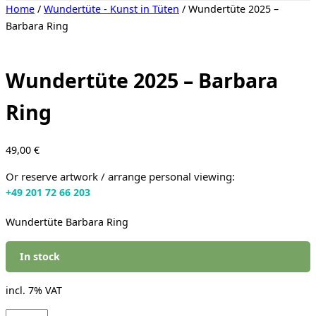
Toggle
Home
/
Wundertüte - Kunst in Tüten
/ Wundertüte 2025 –
sidebar
Barbara Ring
&
navigation
Wundertüte 2025 – Barbara
Ring
49,00
€
Or reserve artwork / arrange personal viewing:
+49 201 72 66 203
Wundertüte Barbara Ring
In stock
incl. 7% VAT