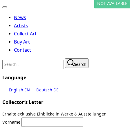
NOT AVAILABLE!
Toggle
navigation
News
Artists
Collect Art
Buy Art
Contact
Search
Search
for:
Language
English
EN
Deutsch
DE
Collector’s Letter
Erhalte exklusive Einblicke in Werke & Ausstellungen
Vorname