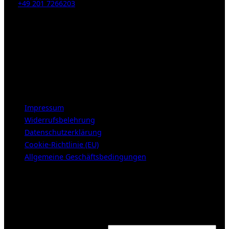
Tel:
+49 201 7266203
E-Mail:
info [at] galerie-obrist.de
Öffnungszeiten:
Mittwoch – Freitag 12-18h
Samstags 10-16h
LEGAL NOTICE
Impressum
Widerrufsbelehrung
Datenschutzerklärung
Cookie-Richtlinie (EU)
Allgemeine Geschäftsbedingungen
KUNDENBEREICH (Login or register)
Login