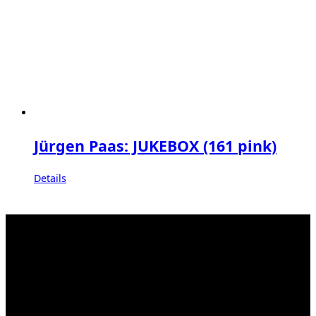
Jürgen Paas: JUKEBOX (161 pink)
Details
Kahrstr. 59, D-45128 Essen, Germany