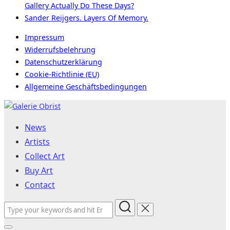
Gallery Actually Do These Days?
Sander Reijgers. Layers Of Memory.
Impressum
Widerrufsbelehrung
Datenschutzerklärung
Cookie-Richtlinie (EU)
Allgemeine Geschäftsbedingungen
Skip
to
News
content
Artists
Collect Art
Buy Art
Contact
Search
for: