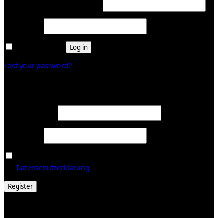
Required
Username or email address
*
Required
Password
*
Remember me
Log in
Lost your password?
Register
Required
Email address
*
Required
Password
*
Ja, ich möchte ein Kundenkonto eröffnen und akzeptiere
Required
die
Datenschutzerklärung
.
*
Register
© 2026 Galerie Obrist