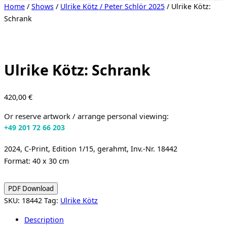
Toggle
Home
/
Shows
/
Ulrike Kötz / Peter Schlör 2025
/ Ulrike Kötz:
sidebar
Schrank
&
navigation
Ulrike Kötz: Schrank
420,00
€
Or reserve artwork / arrange personal viewing:
+49 201 72 66 203
2024, C-Print, Edition 1/15, gerahmt, Inv.-Nr. 18442
Format: 40 x 30 cm
PDF Download
SKU:
18442
Tag:
Ulrike Kötz
Description