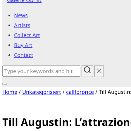
to
News
content
Artists
Collect Art
Buy Art
Contact
Search
for:
Toggle
Home
/
Unkategorisiert
/
callforprice
/ Till Augustin:
sidebar
&
navigation
Till Augustin: L’attrazion