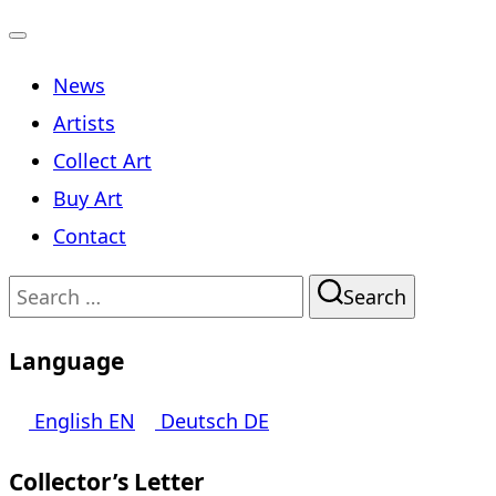
Toggle
News
navigation
Artists
Collect Art
Buy Art
Contact
Search
Search
for:
Language
English
EN
Deutsch
DE
Collector’s Letter