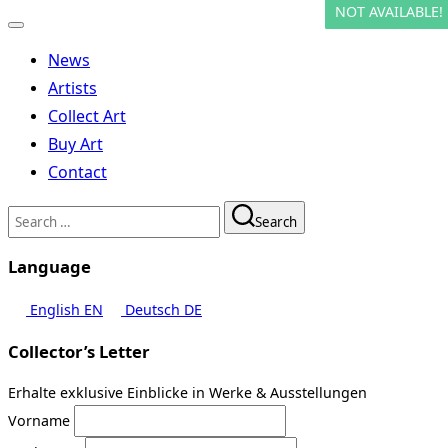
NOT AVAILABLE!
NOT AVAILABLE!
Toggle
navigation
News
Artists
Collect Art
Buy Art
Contact
Search
Search
for:
Language
English
EN
Deutsch
DE
Collector’s Letter
Erhalte exklusive Einblicke in Werke & Ausstellungen
Vorname