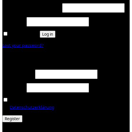
Required
Username or email address
*
Required
Password
*
Remember me
Log in
Lost your password?
Register
Required
Email address
*
Required
Password
*
Ja, ich möchte ein Kundenkonto eröffnen und akzeptiere
Required
die
Datenschutzerklärung
.
*
Register
© 2026 Galerie Obrist