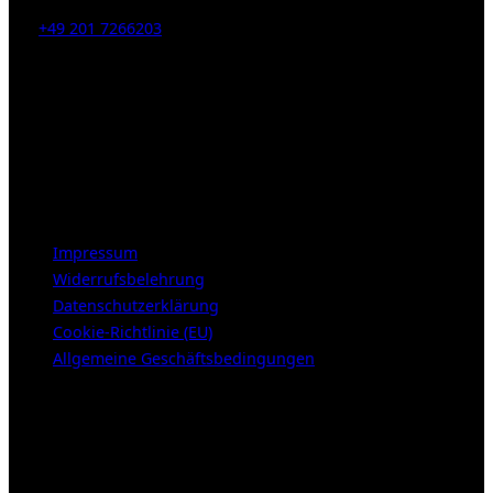
Tel:
+49 201 7266203
E-Mail:
info [at] galerie-obrist.de
Öffnungszeiten:
Mittwoch – Freitag 12-18h
Samstags 10-16h
LEGAL NOTICE
Impressum
Widerrufsbelehrung
Datenschutzerklärung
Cookie-Richtlinie (EU)
Allgemeine Geschäftsbedingungen
KUNDENBEREICH (Login or register)
Login