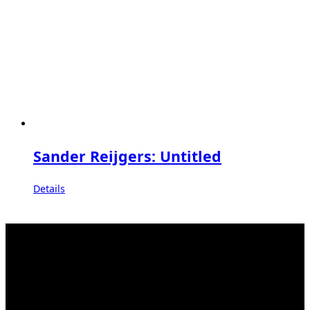
Sander Reijgers: Untitled
Details
Kahrstr. 59, D-45128 Essen, Germany