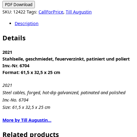
Stretchable
PDF Download
Is
SKU:
12422
Tags:
CallForPrice
,
Till Augustin
Infinity?
Description
quantity
Details
2021
Stahlseile, geschmiedet, feuerverzinkt, patiniert und poliert
Inv.-Nr. 6704
Format: 61,5 x 32,5 x 25 cm
2021
Steel cables, forged, hot-dip galvanized, patinated and polished
Inv.-No. 6704
Size: 61,5 x 32,5 x 25 cm
More by Till Augustin…
Related products