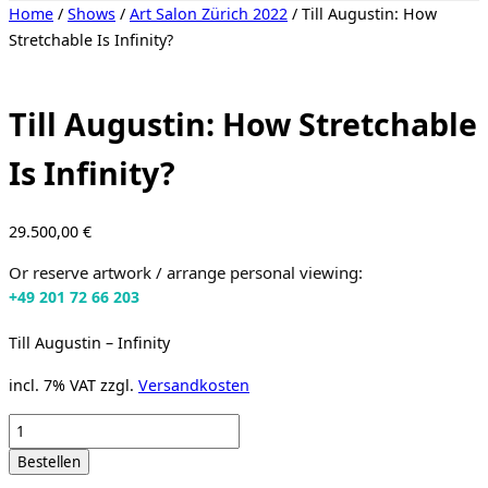
Toggle
Home
/
Shows
/
Art Salon Zürich 2022
/ Till Augustin: How
sidebar
Stretchable Is Infinity?
&
navigation
Till Augustin: How Stretchable
Is Infinity?
29.500,00
€
Or reserve artwork / arrange personal viewing:
+49 201 72 66 203
Till Augustin – Infinity
incl. 7% VAT
zzgl.
Versandkosten
Till
Augustin:
Bestellen
How