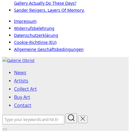
Gallery Actually Do These Days?
Sander Reijgers. Layers Of Memory.
Impressum
Widerrufsbelehrung
Datenschutzerklärung
Cookie-Richtlinie (EU)
Allgemeine Geschäftsbedingungen
Skip
to
News
content
Artists
Collect Art
Buy Art
Contact
Search
for: