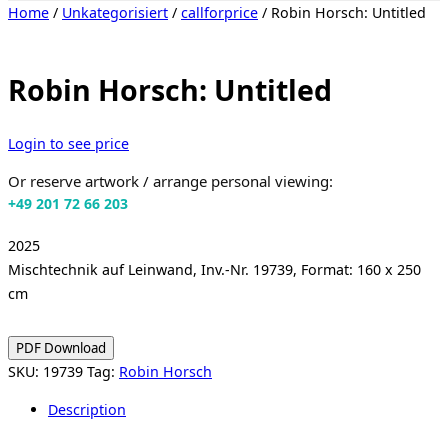
Toggle
Home
/
Unkategorisiert
/
callforprice
/ Robin Horsch: Untitled
sidebar
&
navigation
Robin Horsch: Untitled
Login to see price
Or reserve artwork / arrange personal viewing:
+49 201 72 66 203
2025
Mischtechnik auf Leinwand, Inv.-Nr. 19739, Format: 160 x 250
cm
PDF Download
SKU:
19739
Tag:
Robin Horsch
Description