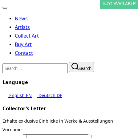
NOT AVAILABLE!
NOT AVAILABLE!
NOT AVAILABLE!
NOT AVAILABLE!
Toggle
navigation
News
Artists
Collect Art
Buy Art
Contact
Search
Search
for:
Language
English
EN
Deutsch
DE
Collector’s Letter
Erhalte exklusive Einblicke in Werke & Ausstellungen
Vorname