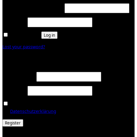
Required
Username or email address
*
Required
Password
*
Remember me
Log in
Lost your password?
Register
Required
Email address
*
Required
Password
*
Ja, ich möchte ein Kundenkonto eröffnen und akzeptiere
Required
die
Datenschutzerklärung
.
*
Register
© 2026 Galerie Obrist