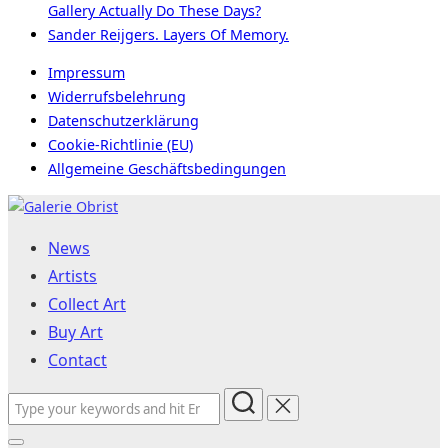
Gallery Actually Do These Days?
Sander Reijgers. Layers Of Memory.
Impressum
Widerrufsbelehrung
Datenschutzerklärung
Cookie-Richtlinie (EU)
Allgemeine Geschäftsbedingungen
Skip
to
News
content
Artists
Collect Art
Buy Art
Contact
Search
for: