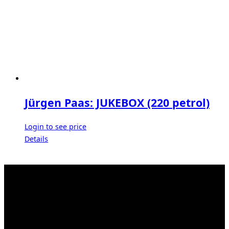
Jürgen Paas: JUKEBOX (220 petrol)
Login to see price
Details
Kahrstr. 59, D-45128 Essen, Germany