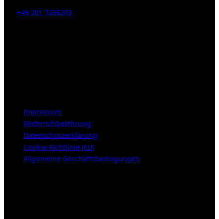
Tel:
+49 201 7266203
E-Mail:
info [at] galerie-obrist.de
Öffnungszeiten:
Mittwoch – Freitag 12-18h
Samstags 10-16h
LEGAL NOTICE
Impressum
Widerrufsbelehrung
Datenschutzerklärung
Cookie-Richtlinie (EU)
Allgemeine Geschäftsbedingungen
KUNDENBEREICH (Login or register)
Login