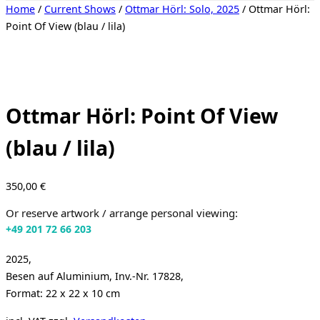
Toggle
Home
/
Current Shows
/
Ottmar Hörl: Solo, 2025
/ Ottmar Hörl:
sidebar
Point Of View (blau / lila)
&
navigation
Ottmar Hörl: Point Of View
(blau / lila)
350,00
€
Or reserve artwork / arrange personal viewing:
+49 201 72 66 203
2025,
Besen auf Aluminium, Inv.-Nr. 17828,
Format: 22 x 22 x 10 cm