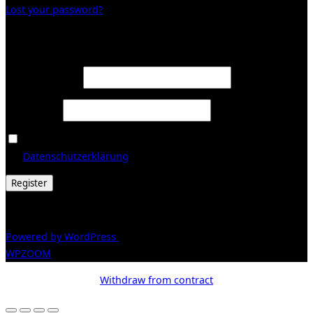
Lost your password?
Register
Required
Email address
*
Required
Password
*
Ja, ich möchte ein Kundenkonto eröffnen und akzeptiere
Required
die
Datenschutzerklärung
.
*
Register
© 2026 Galerie Obrist
Powered by WordPress
/ Inspiro WordPress Theme by
WPZOOM
Withdraw from contract