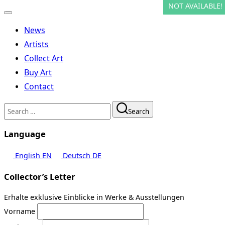
NOT AVAILABLE!
NOT AVAILABLE!
NOT AVAILABLE!
NOT AVAILABLE!
NOT AVAILABLE!
NOT AVAILABLE!
Toggle
navigation
News
Artists
Collect Art
Buy Art
Contact
Search
Search
for:
Language
English
EN
Deutsch
DE
Collector’s Letter
Erhalte exklusive Einblicke in Werke & Ausstellungen
Vorname