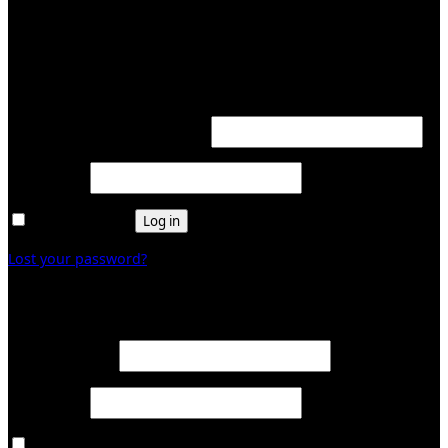
KUNDENBEREICH (Login or register)
Login
Required
Username or email address
*
Required
Password
*
Remember me
Log in
Lost your password?
Register
Required
Email address
*
Required
Password
*
Ja, ich möchte ein Kundenkonto eröffnen und akzeptiere