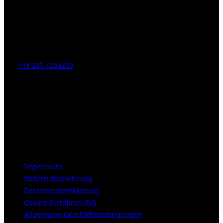
Kahrstr. 59, D-45128 Essen, Germany
Tel:
+49 201 7266203
E-Mail:
info [at] galerie-obrist.de
Öffnungszeiten:
Mittwoch – Freitag 12-18h
Samstags 10-16h
LEGAL NOTICE
Impressum
Widerrufsbelehrung
Datenschutzerklärung
Cookie-Richtlinie (EU)
Allgemeine Geschäftsbedingungen