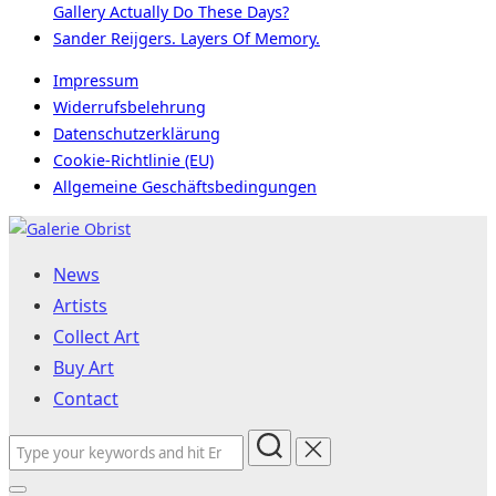
Gallery Actually Do These Days?
Sander Reijgers. Layers Of Memory.
Impressum
Widerrufsbelehrung
Datenschutzerklärung
Cookie-Richtlinie (EU)
Allgemeine Geschäftsbedingungen
Skip
to
News
content
Artists
Collect Art
Buy Art
Contact
Search
for: