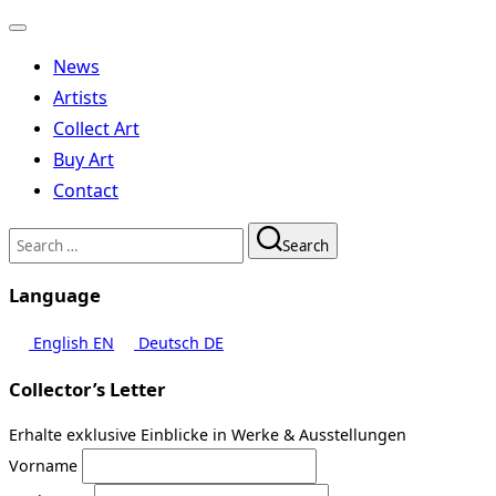
Toggle
navigation
News
Artists
Collect Art
Buy Art
Contact
Search
Search
for:
Language
English
EN
Deutsch
DE
Collector’s Letter
Erhalte exklusive Einblicke in Werke & Ausstellungen
Vorname