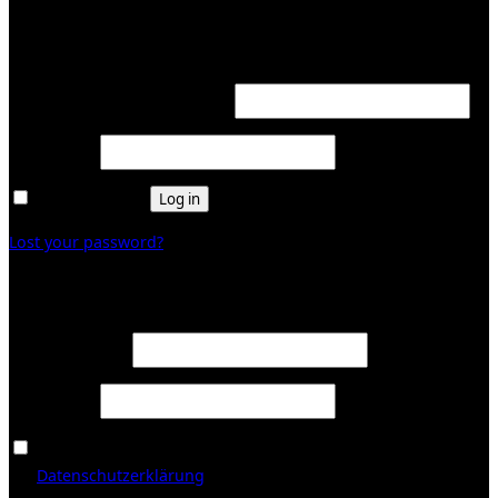
Login
Required
Username or email address
*
Required
Password
*
Remember me
Log in
Lost your password?
Register
Required
Email address
*
Required
Password
*
Ja, ich möchte ein Kundenkonto eröffnen und akzeptiere
Required
die
Datenschutzerklärung
.
*