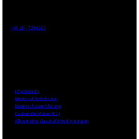
Kahrstr. 59, D-45128 Essen, Germany
Tel:
+49 201 7266203
E-Mail:
info [at] galerie-obrist.de
Öffnungszeiten:
Mittwoch – Freitag 12-18h
Samstags 10-16h
LEGAL NOTICE
Impressum
Widerrufsbelehrung
Datenschutzerklärung
Cookie-Richtlinie (EU)
Allgemeine Geschäftsbedingungen
KUNDENBEREICH (Login or register)