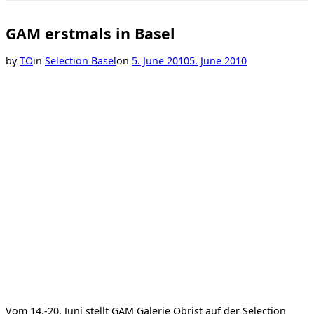
Toggle
sidebar
&
GAM erstmals in Basel
navigation
Posted
by
TO
in
Selection Basel
on
5. June 2010
5. June 2010
on
Vom 14.-20. Juni stellt GAM Galerie Obrist auf der Selection