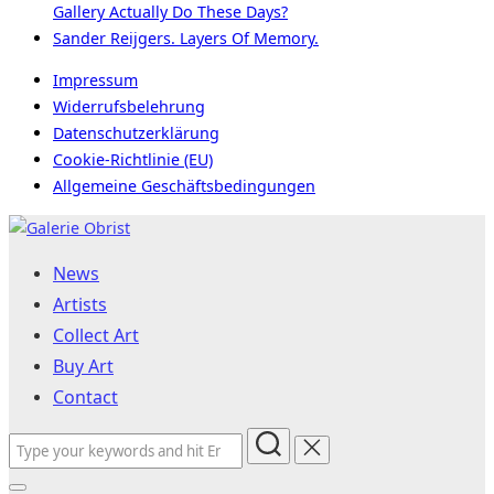
Gallery Actually Do These Days?
Sander Reijgers. Layers Of Memory.
Impressum
Widerrufsbelehrung
Datenschutzerklärung
Cookie-Richtlinie (EU)
Allgemeine Geschäftsbedingungen
Skip
to
News
content
Artists
Collect Art
Buy Art
Contact
Search
for: