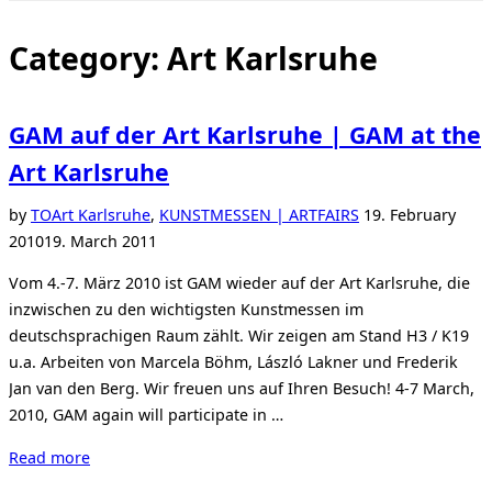
Toggle
sidebar
&
Category:
Art Karlsruhe
navigation
GAM auf der Art Karlsruhe | GAM at the
Art Karlsruhe
Posted
by
TO
Art Karlsruhe
,
KUNSTMESSEN | ARTFAIRS
19. February
on
2010
19. March 2011
Vom 4.-7. März 2010 ist GAM wieder auf der Art Karlsruhe, die
inzwischen zu den wichtigsten Kunstmessen im
deutschsprachigen Raum zählt. Wir zeigen am Stand H3 / K19
u.a. Arbeiten von Marcela Böhm, László Lakner und Frederik
Jan van den Berg. Wir freuen uns auf Ihren Besuch! 4-7 March,
2010, GAM again will participate in …
“GAM
Read more
auf