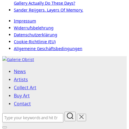
Gallery Actually Do These Days?
Sander Reijgers. Layers Of Memory.
Impressum
Widerrufsbelehrung
Datenschutzerklärung
Cookie-Richtlinie (EU)
Allgemeine Geschäftsbedingungen
Skip
to
News
content
Artists
Collect Art
Buy Art
Contact
Search
for: