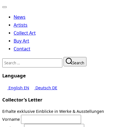
Toggle
navigation
News
Artists
Collect Art
Buy Art
Contact
Search
Search
for:
Language
English
EN
Deutsch
DE
Collector’s Letter
Erhalte exklusive Einblicke in Werke & Ausstellungen
Vorname