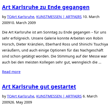
der
Art Karlsruhe zu Ende gegangen
Art
Karlsruhe
Posted
by
TO
Art Karlsruhe
,
KUNSTMESSEN | ARTFAIRS
10. March
|
on
2009
10. March 2009
GAM
Die Art Karlsruhe ist am Sonntag zu Ende gegangen – für uns
at
sehr erfolgreich. Unsere Galerie konnte Arbeiten von Robin
the
Horsch, Dieter Kränzlein, Eberhard Ross und Shinichi Tsuchiya
Art
veräußern, und auch einige Optionen für das Nachgeschäft
Karlsruhe”
sind schon getätigt worden. Die Stimmung auf der Messe war
auch bei den meisten Kollegen sehr gut, wenngleich die …
“Art
Read more
Karlsruhe
zu
Art Karlsruhe gut gestartet
Ende
gegangen”
Posted
by
TO
Art Karlsruhe
,
KUNSTMESSEN | ARTFAIRS
6. March
on
2009
26. May 2009