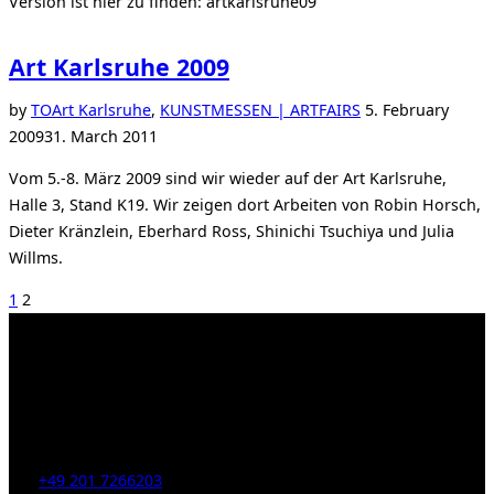
Version ist hier zu finden: artkarlsruhe09
Art Karlsruhe 2009
Posted
by
TO
Art Karlsruhe
,
KUNSTMESSEN | ARTFAIRS
5. February
on
2009
31. March 2011
Vom 5.-8. März 2009 sind wir wieder auf der Art Karlsruhe,
Halle 3, Stand K19. Wir zeigen dort Arbeiten von Robin Horsch,
Dieter Kränzlein, Eberhard Ross, Shinichi Tsuchiya und Julia
Willms.
Posts
1
2
pagination
Kahrstr. 59, D-45128 Essen, Germany
Tel:
+49 201 7266203