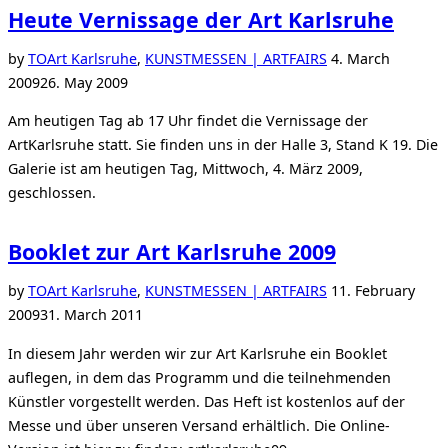
Heute Vernissage der Art Karlsruhe
Posted
by
TO
Art Karlsruhe
,
KUNSTMESSEN | ARTFAIRS
4. March
on
2009
26. May 2009
Am heutigen Tag ab 17 Uhr findet die Vernissage der
ArtKarlsruhe statt. Sie finden uns in der Halle 3, Stand K 19. Die
Galerie ist am heutigen Tag, Mittwoch, 4. März 2009,
geschlossen.
Booklet zur Art Karlsruhe 2009
Posted
by
TO
Art Karlsruhe
,
KUNSTMESSEN | ARTFAIRS
11. February
on
2009
31. March 2011
In diesem Jahr werden wir zur Art Karlsruhe ein Booklet
auflegen, in dem das Programm und die teilnehmenden
Künstler vorgestellt werden. Das Heft ist kostenlos auf der
Messe und über unseren Versand erhältlich. Die Online-