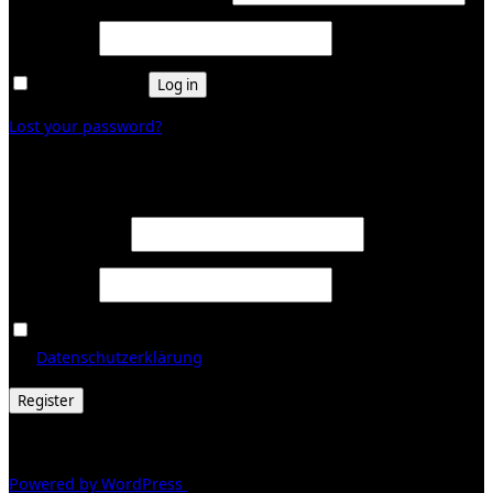
Required
Password
*
Remember me
Log in
Lost your password?
Register
Required
Email address
*
Required
Password
*
Ja, ich möchte ein Kundenkonto eröffnen und akzeptiere
Required
die
Datenschutzerklärung
.
*
Register
© 2026 Galerie Obrist
Powered by WordPress
/ Inspiro WordPress Theme by