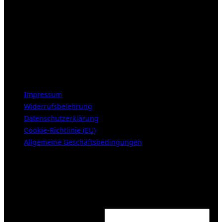
E-Mail:
info [at] galerie-obrist.de
Öffnungszeiten:
Mittwoch – Freitag 12-18h
Samstags 10-16h
LEGAL NOTICE
Impressum
Widerrufsbelehrung
Datenschutzerklärung
Cookie-Richtlinie (EU)
Allgemeine Geschäftsbedingungen
KUNDENBEREICH (Login or register)
Login
Required
Username or email address
*