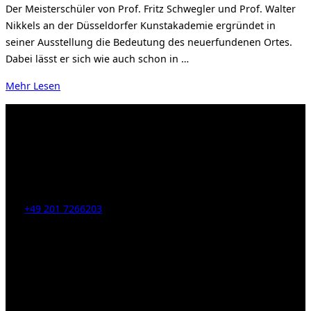
Der Meisterschüler von Prof. Fritz Schwegler und Prof. Walter
Nikkels an der Düsseldorfer Kunstakademie ergründet in
seiner Ausstellung die Bedeutung des neuerfundenen Ortes.
Dabei lässt er sich wie auch schon in …
über
Mehr
Lesen
„Armin
Hartenstein
–
locus
solus“
Kahrstr. 59, D-45128 Essen, Germany
Tel:
+49 201 7266203
E-Mail:
info [at] galerie-obrist.de
Öffnungszeiten:
Mittwoch – Freitag 12-18h
Samstags 10-16h