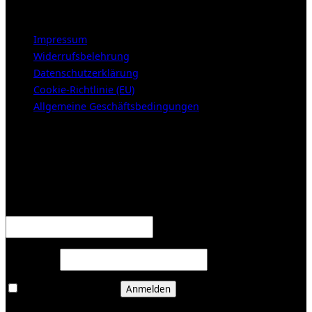
LEGAL NOTICE
Impressum
Widerrufsbelehrung
Datenschutzerklärung
Cookie-Richtlinie (EU)
Allgemeine Geschäftsbedingungen
KUNDENBEREICH (Login or register)
Anmelden
Erforderlich
Benutzername oder E-Mail-Adresse
*
Erforderlich
Passwort
*
Angemeldet bleiben
Anmelden