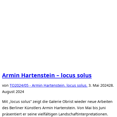
Armin Hartenstein – locus solus
Veröffentlicht
von
TO
2024/05 - Armin Hartenstein. locus solus.
3. Mai 2024
28.
am
August 2024
Mit „locus solus“ zeigt die Galerie Obrist wieder neue Arbeiten
des Berliner Künstlers Armin Hartenstein. Von Mai bis Juni
präsentiert er seine vielfältigen Landschaftinterpretationen.