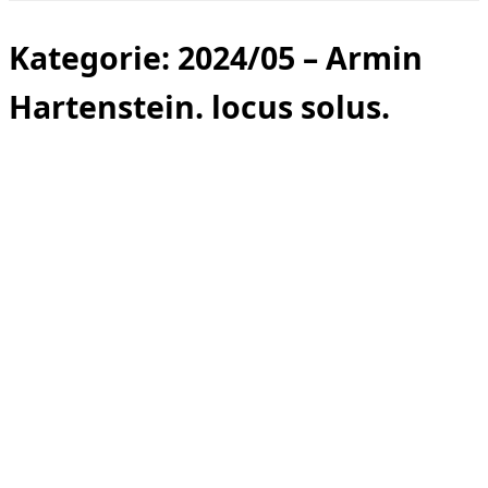
Seitenleiste
&
Navigation
Kategorie:
2024/05 – Armin
umschalten
Hartenstein. locus solus.