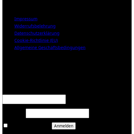
LEGAL NOTICE
Impressum
Widerrufsbelehrung
Datenschutzerklärung
Cookie-Richtlinie (EU)
Allgemeine Geschäftsbedingungen
KUNDENBEREICH (Login or register)
Anmelden
Erforderlich
Benutzername oder E-Mail-Adresse
*
Erforderlich
Passwort
*
Angemeldet bleiben
Anmelden