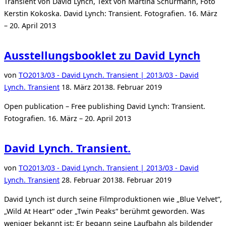
Transient von David Lynch, Text von Martina Schürmann, Foto
Kerstin Kokoska. David Lynch: Transient. Fotografien. 16. März
– 20. April 2013
Ausstellungsbooklet zu David Lynch
von
TO
2013/03 - David Lynch. Transient | 2013/03 - David
Veröffentlicht
Lynch. Transient
18. März 2013
8. Februar 2019
am
Open publication – Free publishing David Lynch: Transient.
Fotografien. 16. März – 20. April 2013
David Lynch. Transient.
von
TO
2013/03 - David Lynch. Transient | 2013/03 - David
Veröffentlicht
Lynch. Transient
28. Februar 2013
8. Februar 2019
am
David Lynch ist durch seine Filmproduktionen wie „Blue Velvet“,
„Wild At Heart“ oder „Twin Peaks“ berühmt geworden. Was
weniger bekannt ist: Er begann seine Laufbahn als bildender