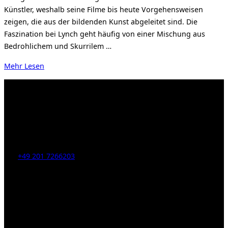
Künstler, weshalb seine Filme bis heute Vorgehensweisen
zeigen, die aus der bildenden Kunst abgeleitet sind. Die
Faszination bei Lynch geht häufig von einer Mischung aus
Bedrohlichem und Skurrilem …
über
Mehr
Lesen
„David
Lynch.
Transient.“
Kahrstr. 59, D-45128 Essen, Germany
Tel:
+49 201 7266203
E-Mail:
info [at] galerie-obrist.de
Öffnungszeiten:
Mittwoch – Freitag 12-18h
Samstags 10-16h