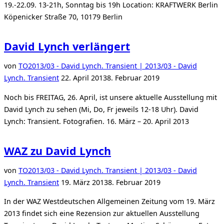
19.-22.09. 13-21h, Sonntag bis 19h Location: KRAFTWERK Berlin
Köpenicker Straße 70, 10179 Berlin
David Lynch verlängert
von
TO
2013/03 - David Lynch. Transient | 2013/03 - David
Veröffentlicht
Lynch. Transient
22. April 2013
8. Februar 2019
am
Noch bis FREITAG, 26. April, ist unsere aktuelle Ausstellung mit
David Lynch zu sehen (Mi, Do, Fr jeweils 12-18 Uhr). David
Lynch: Transient. Fotografien. 16. März – 20. April 2013
WAZ zu David Lynch
von
TO
2013/03 - David Lynch. Transient | 2013/03 - David
Veröffentlicht
Lynch. Transient
19. März 2013
8. Februar 2019
am
In der WAZ Westdeutschen Allgemeinen Zeitung vom 19. März
2013 findet sich eine Rezension zur aktuellen Ausstellung