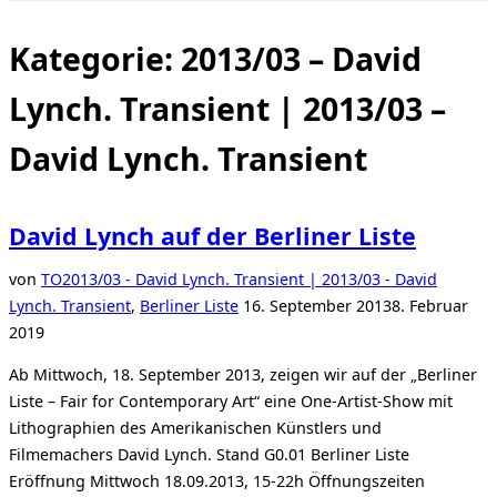
Seitenleiste
&
Navigation
Kategorie:
2013/03 – David
umschalten
Lynch. Transient | 2013/03 –
David Lynch. Transient
David Lynch auf der Berliner Liste
von
TO
2013/03 - David Lynch. Transient | 2013/03 - David
Veröffentlicht
Lynch. Transient
,
Berliner Liste
16. September 2013
8. Februar
am
2019
Ab Mittwoch, 18. September 2013, zeigen wir auf der „Berliner
Liste – Fair for Contemporary Art“ eine One-Artist-Show mit
Lithographien des Amerikanischen Künstlers und
Filmemachers David Lynch. Stand G0.01 Berliner Liste
Eröffnung Mittwoch 18.09.2013, 15-22h Öffnungszeiten