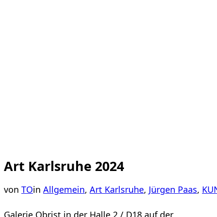
Art Karlsruhe 2024
von
TO
in
Allgemein
,
Art Karlsruhe
,
Jürgen Paas
,
KU
Galerie Obrist in der Halle 2 / D18 auf der