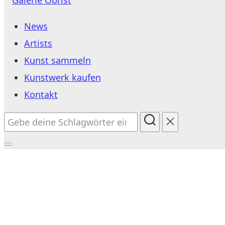
Inhalt
News
springen
Artists
Kunst sammeln
Kunstwerk kaufen
Kontakt
Suchen
nach:
Seitenleiste
&
Navigation
umschalten